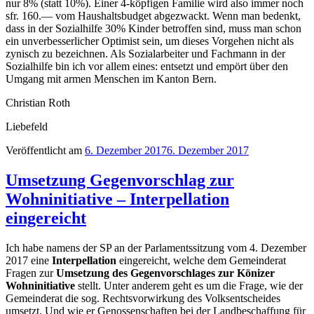
nur 8% (statt 10%). Einer 4-köpfigen Familie wird also immer noch
sfr. 160.— vom Haushaltsbudget abgezwackt. Wenn man bedenkt,
dass in der Sozialhilfe 30% Kinder betroffen sind, muss man schon
ein unverbesserlicher Optimist sein, um dieses Vorgehen nicht als
zynisch zu bezeichnen. Als Sozialarbeiter und Fachmann in der
Sozialhilfe bin ich vor allem eines: entsetzt und empört über den
Umgang mit armen Menschen im Kanton Bern.
Christian Roth
Liebefeld
Veröffentlicht am
6. Dezember 2017
6. Dezember 2017
Umsetzung Gegenvorschlag zur
Wohninitiative – Interpellation
eingereicht
Ich habe namens der SP an der Parlamentssitzung vom 4. Dezember
2017 eine
Interpellation
eingereicht, welche dem Gemeinderat
Fragen zur
Umsetzung des Gegenvorschlages zur Könizer
Wohninitiative
stellt. Unter anderem geht es um die Frage, wie der
Gemeinderat die sog. Rechtsvorwirkung des Volksentscheides
umsetzt. Und wie er Genossenschaften bei der Landbeschaffung für