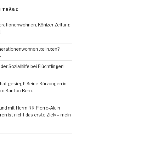
EITRÄGE
erationenwohnen, Könizer Zeitung
1
1
nerationenwohnen gelingen?
1
er Sozialhilfe bei Flüchtlingen!
t hat gesiegt! Keine Kürzungen in
 im Kanton Bern.
und mit Herrn RR Pierre-Alain
en ist nicht das erste Ziel» – mein