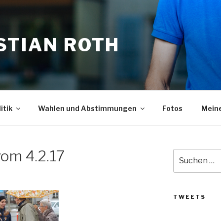
STIAN ROTH
itik
Wahlen und Abstimmungen
Fotos
Meine
vom 4.2.17
Suche
nach:
TWEETS