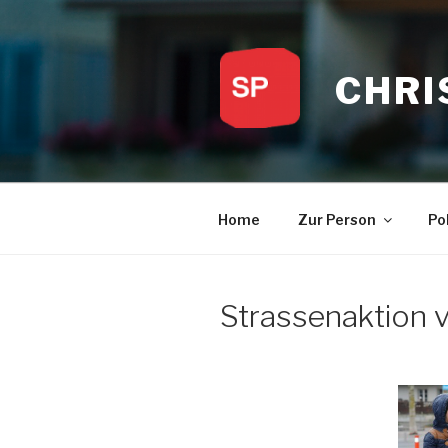
Zum
Inhalt
springen
CHRI
Home
Zur Person
Pol
Strassenaktion 