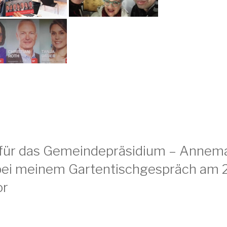
 für das Gemeindepräsidium – Annema
h bei meinem Gartentischgespräch am 2
or