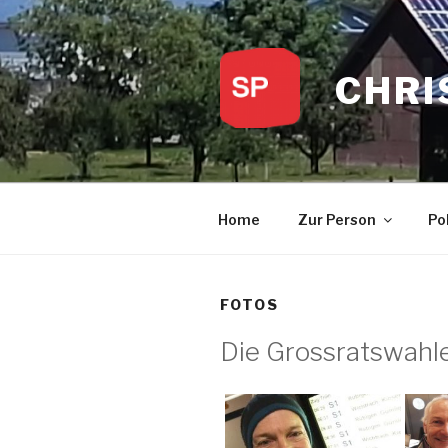
Zum
Inhalt
springen
CHRI
Home
Zur Person
Pol
FOTOS
Die Grossratswahle