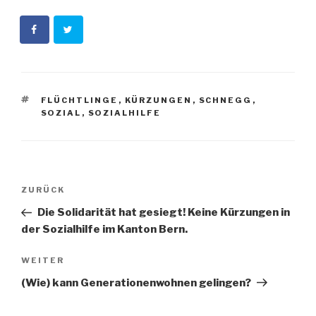
SCHLAGWÖRTER
FLÜCHTLINGE
,
KÜRZUNGEN
,
SCHNEGG
,
SOZIAL
,
SOZIALHILFE
Beitragsnavigation
Vorheriger
ZURÜCK
Beitrag
Die Solidarität hat gesiegt! Keine Kürzungen in
der Sozialhilfe im Kanton Bern.
Nächster
WEITER
Beitrag
(Wie) kann Generationenwohnen gelingen?