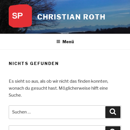
Zum
Inhalt
CHRISTIAN ROTH
springen
Menü
NICHTS GEFUNDEN
Es sieht so aus, als ob wir nicht das finden konnten,
wonach du gesucht hast. Möglicherweise hilft eine
Suche.
Suche
Suche
nach:
Suche