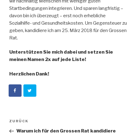
wir nachhaltig Menschen mit weniger guten
Startbedingungen integrieren. Und sparen langfristig –
davon bin ich überzeugt – erst noch erhebliche
Sozialhilfe- und Gesundheitskosten. Um Gegensteuer zu
geben, kandidiere ich am 25. März 2018 für den Grossen
Rat.
Unterstützen Sie mich dabei und setzen Sie
meinen Namen 2x auf jede Liste!
Herzlichen Dank!
Beitragsnavigation
Vorheriger
ZURÜCK
Beitrag
Warum ich für den Grossen Rat kandidiere