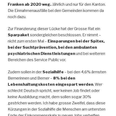
Franken ab 2020 weg.
Jährlich und nur für den Kanton.
Die Einnahmenausfälle bei den Gemeinden kommen da
noch dazu.
Zur Finanzierung dieser Lücke hat der Grosse Rat ein
Sparpaket
sondergleichen beschlossen. Er nimmt –
nicht zum ersten Mal –
Einsparungen bei der Spitex,
bei der Suchtprävention, bei den ambulanten
psychiatrischen Dienstleistungen
und bei weiteren
Bereichen des Service Public vor.
Zudem sollen in der
Sozialhilfe
– bei den 4,6% ärmsten
Bernerinnen und Berner –
8% bei den
Lebenshaltungskosten eingespart werden
. Wer
schlecht Deutsch spricht, wer keinen Job findet oder
keine Ausbildung macht, dem sollen sogar 30%
gestrichen werden. Ich habe grosse Zweifel, dass diese
Kürzungen in der Sozialhilfe die Menschen am untersten
Ende der Einkommensskala zu neuen Jobs verhelfen