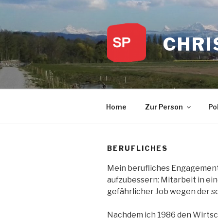
Zum
Inhalt
springen
CHRI
Home
Zur Person
Pol
BERUFLICHES
Mein berufliches Engagement
aufzubessern: Mitarbeit in ei
gefährlicher Job wegen der sc
Nachdem ich 1986 den Wirtsc