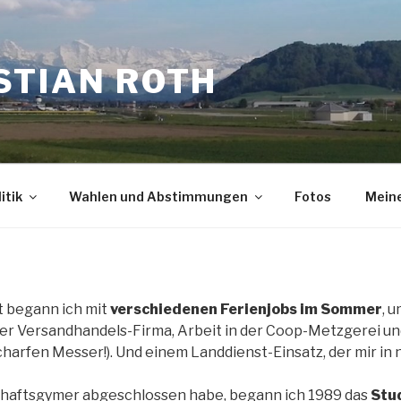
STIAN ROTH
itik
Wahlen und Abstimmungen
Fotos
Meine
 begann ich mit
verschiedenen Ferienjobs im Sommer
, 
ner Versandhandels-Firma, Arbeit in der Coop-Metzgerei un
harfen Messer!). Und einem Landdienst-Einsatz, der mir in n
haftsgymer abgeschlossen habe, begann ich 1989 das
Stu