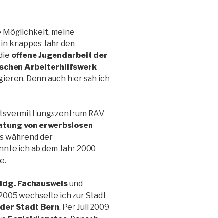
 Möglichkeit, meine
 ein knappes Jahr den
die
offene Jugendarbeit der
schen Arbeiterhilfswerk
ieren. Denn auch hier sah ich
tsvermittlungszentrum RAV
atung von erwerbslosen
es während der
nnte ich ab dem Jahr 2000
e.
idg. Fachausweis
und
 2005 wechselte ich zur Stadt
 der Stadt Bern
. Per Juli 2009