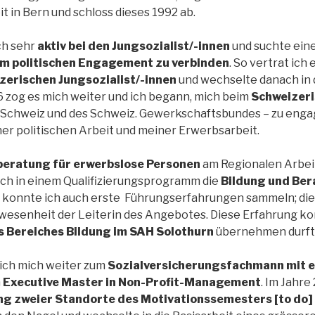
t in Bern und schloss dieses 1992 ab.
ch sehr
aktiv bei den Jungsozialist/-innen
und suchte eine
em politischen Engagement zu verbinden
. So vertrat ich
zerischen Jungsozialist/-innen
und wechselte danach in 
6 zog es mich weiter und ich begann, mich beim
Schweizeri
 Schweiz und des Schweiz. Gewerkschaftsbundes – zu engag
er politischen Arbeit und meiner Erwerbsarbeit.
beratung für erwerbslose Personen
am Regionalen Arbei
ch in einem Qualifizierungsprogramm die
Bildung und Ber
eit konnte ich auch erste Führungserfahrungen sammeln; di
esenheit der Leiterin des Angebotes. Diese Erfahrung ko
s Bereiches Bildung im SAH Solothurn
übernehmen durft
 ich mich weiter zum
Sozialversicherungsfachmann mit e
n
Executive Master in Non-Profit-Management
. Im Jahre
ng zweier Standorte des Motivationssemesters [to do]