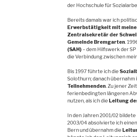
der Hochschule für Sozialarbei
Bereits damals war ich politis
Erwerbstätigkeit mit mein
Zentralsekretär der Schwei
Gemeinde Bremgarten
. 199
(SAH)
– dem Hilfswerk der SP
die Verbindung zwischen mein
Bis 1997 führte ich die
Sozial
Solothurn; danach übernahm i
Teilnehmenden
. Zu jener Z
ferienbedingten längeren Abw
nutzen, als ich die
Leitung de
In den Jahren 2001/02 bildete
2003/04 absolvierte ich eine
Bern und übernahm die
Leitu