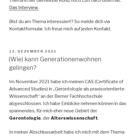
Thema in der Gemeinde Köniz noch Luft nach oben hat.
Das Interview.
Bist du am Thema interessiert? So melde dich via
Kontaktformular. Ich freue mich auf jeden Kontakt.
VERÖFFENTLICHT
12. DEZEMBER 2021
AM
(Wie) kann Generationenwohnen
gelingen?
Im November 2021 habe ich meinen CAS (Certificate of
Advanced Studies) in „Gerontologie als praxisorientierte
Wissenschaft“ an der Berner Fachhochschule
abgeschlossen. Ich habe Einblicke nehmen können in das
spannendes, für mich eher neue Gebiet der
Gerontologie
, der
Alterswissenschaft
.
In meiner Abschlussarbeit habe ich mich mit dem Thema