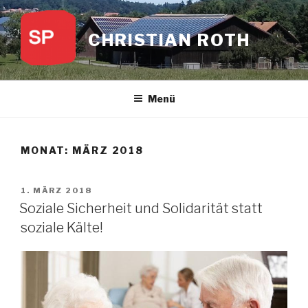
Zum
Inhalt
CHRISTIAN ROTH
springen
Menü
MONAT:
MÄRZ 2018
VERÖFFENTLICHT
1. MÄRZ 2018
AM
Soziale Sicherheit und Solidarität statt
soziale Kälte!