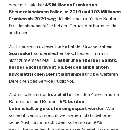
beschert. Fakt ist:
45 Millionen Franken an
Steuereinnahmen fallen im 2019 und 103 Millionen
Franken ab 2020 weg.
Jährlich und nur für den Kanton.
Die Einnahmenausfälle bei den Gemeinden kommen da
noch dazu.
Zur Finanzierung dieser Lücke hat der Grosse Rat ein
Sparpaket
sondergleichen beschlossen. Er nimmt –
nicht zum ersten Mal –
Einsparungen bei der Spitex,
bei der Suchtprävention, bei den ambulanten
psychiatrischen Dienstleistungen
und bei weiteren
Bereichen des Service Public vor.
Zudem sollen in der
Sozialhilfe
– bei den 4,6% ärmsten
Bernerinnen und Berner –
8% bei den
Lebenshaltungskosten eingespart werden
. Wer
schlecht Deutsch spricht, wer keinen Job findet oder
keine Ausbildung macht, dem sollen sogar 30%
gestrichen werden. Ich habe grosse Zweifel, dass diese