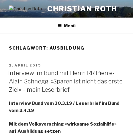
Zum
CHRISTIAN ROTH
Inhalt
springen
Menü
SCHLAGWORT:
AUSBILDUNG
VERÖFFENTLICHT
2. APRIL 2019
AM
Interview im Bund mit Herrn RR Pierre-
Alain Schnegg, «Sparen ist nicht das erste
Ziel» – mein Leserbrief
Interview Bund vom 30.3.19 / Leserbrief im Bund
vom 2.4.19
Mit dem Volksvorschlag «wirksame Sozialhilfe»
auf Ausbildung setzen