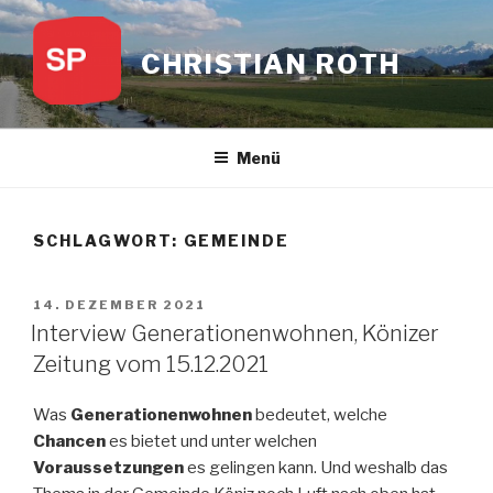
Zum
Inhalt
CHRISTIAN ROTH
springen
Menü
SCHLAGWORT:
GEMEINDE
VERÖFFENTLICHT
14. DEZEMBER 2021
AM
Interview Generationenwohnen, Könizer
Zeitung vom 15.12.2021
Was
Generationenwohnen
bedeutet, welche
Chancen
es bietet und unter welchen
Voraussetzungen
es gelingen kann. Und weshalb das