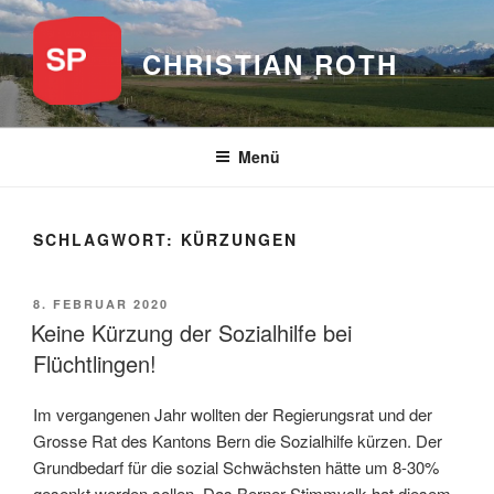
Zum
Inhalt
CHRISTIAN ROTH
springen
Menü
SCHLAGWORT:
KÜRZUNGEN
VERÖFFENTLICHT
8. FEBRUAR 2020
AM
Keine Kürzung der Sozialhilfe bei
Flüchtlingen!
Im vergangenen Jahr wollten der Regierungsrat und der
Grosse Rat des Kantons Bern die Sozialhilfe kürzen. Der
Grundbedarf für die sozial Schwächsten hätte um 8-30%
gesenkt werden sollen. Das Berner Stimmvolk hat diesem