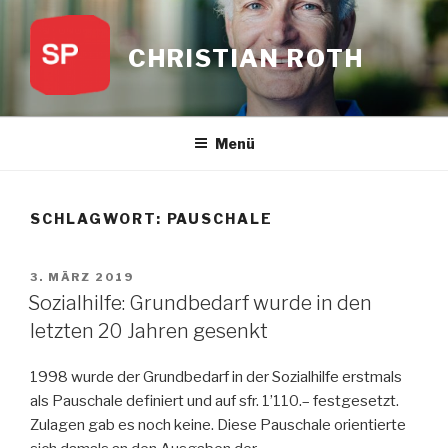
Zum
Inhalt
CHRISTIAN ROTH
springen
Menü
SCHLAGWORT:
PAUSCHALE
VERÖFFENTLICHT
3. MÄRZ 2019
AM
Sozialhilfe: Grundbedarf wurde in den
letzten 20 Jahren gesenkt
1998 wurde der Grundbedarf in der Sozialhilfe erstmals
als Pauschale definiert und auf sfr. 1’110.– festgesetzt.
Zulagen gab es noch keine. Diese Pauschale orientierte