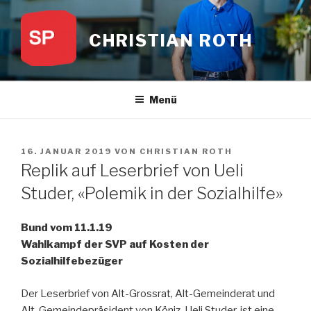
Zum
Inhalt
CHRISTIAN ROTH
springen
Menü
VERÖFFENTLICHT
16. JANUAR 2019
VON
CHRISTIAN ROTH
AM
Replik auf Leserbrief von Ueli
Studer, «Polemik in der Sozialhilfe»
Bund vom 11.1.19
Wahlkampf der SVP auf Kosten der
Sozialhilfebezüger
Der Leserbrief von Alt-Grossrat, Alt-Gemeinderat und
Alt-Gemeindepräsident von Köniz, Ueli Studer, ist eine