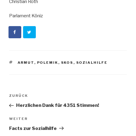
Christian Roth
Parlament Köniz
SCHLAGWÖRTER
ARMUT
,
POLEMIK
,
SKOS
,
SOZIALHILFE
Beitragsnavigation
Vorheriger
ZURÜCK
Beitrag
Herzlichen Dank für 4351 Stimmen!
Nächster
WEITER
Beitrag
Facts zur Sozialhilfe