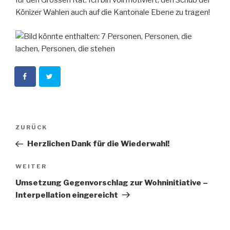
für den Grossen Rat. Ich bin voll motiviert, den Schub der
Könizer Wahlen auch auf die Kantonale Ebene zu tragen!
Beitragsnavigation
Vorheriger
ZURÜCK
Beitrag
Herzlichen Dank für die Wiederwahl!
Nächster
WEITER
Beitrag
Umsetzung Gegenvorschlag zur Wohninitiative –
Interpellation eingereicht