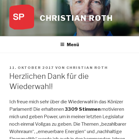
Zum
Inhalt
CHRISTIAN ROTH
springen
Menü
VERÖFFENTLICHT
11. OKTOBER 2017
VON
CHRISTIAN ROTH
AM
Herzlichen Dank für die
Wiederwahl!
Ich freue mich sehr über die Wiederwahl in das Könizer
Parlament! Die erhaltenen
3309 Stimmen
motivieren
mich und geben Power, um in meiner letzten Legislatur
noch einmal Vollgas zu geben. Die Themen „bezahlbarer
Wohnraum“, „erneuerbare Energien“ und „nachhaltige