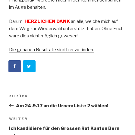
Finanzpolitik“ werde ich auch in den kommenden Jahren
im Auge behalten.
Darum:
HERZLICHEN DANK
an alle, welche mich auf
dem Weg zur Wiederwahl unterstützt haben. Ohne Euch
ware dies nicht möglich gewesen!
Die genauen Resultate sind hier zu finden.
Beitragsnavigation
Vorheriger
ZURÜCK
Beitrag
Am 24.9.17 an die Urnen: Liste 2 wählen!
Nächster
WEITER
Beitrag
Ich kandidiere für den Grossen Rat Kanton Bern