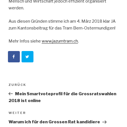
Mensch und Wirtschaft jedoch effizient organisiert
werden.
Aus diesen Gründen stimme ich am 4. März 2018 klar JA
zum Kantonsbeitrag für das Tram Bern-Ostermundigen!
Mehr Infos siehe
www.jazumtram.ch
.
Beitragsnavigation
Vorheriger
ZURÜCK
Beitrag
Mein Smartvoteprofil für die Grossratswahlen
2018 ist online
Nächster
WEITER
Beitrag
Warum ich für den Grossen Rat kandidiere