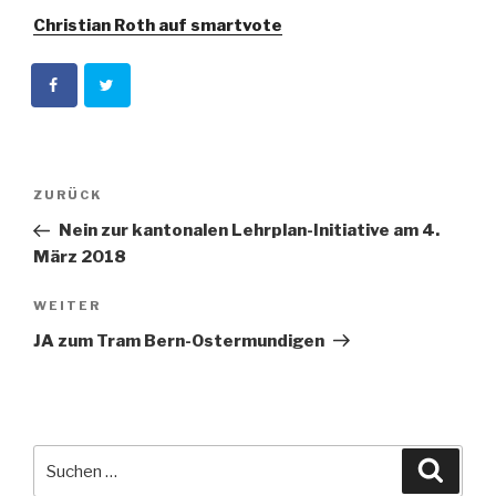
Christian Roth auf smartvote
Beitragsnavigation
Vorheriger
ZURÜCK
Beitrag
Nein zur kantonalen Lehrplan-Initiative am 4.
März 2018
Nächster
WEITER
Beitrag
JA zum Tram Bern-Ostermundigen
Suche
Suche
nach: