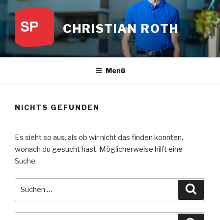
Zum
Inhalt
CHRISTIAN ROTH
springen
Menü
NICHTS GEFUNDEN
Es sieht so aus, als ob wir nicht das finden konnten,
wonach du gesucht hast. Möglicherweise hilft eine
Suche.
Suche
Suche
nach:
Suche